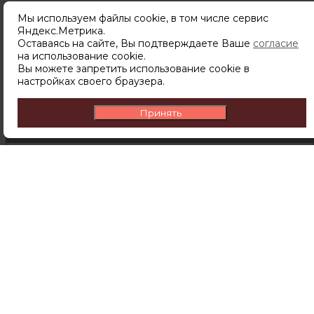
Мы используем файлы cookie, в том числе сервис
Яндекс.Метрика.
Подпишитесь
Оставаясь на сайте, Вы подтверждаете Ваше
согласие
чтобы узнавать о новинках,
на использование cookie.
скидках и акциях первым.
Вы можете запретить использование cookie в
настройках своего браузера.
Принять
ПОДПИСАТЬСЯ
Подписываясь на рассылку вы соглашаетесь с
политикой обработки персональных данных
Компания
О компании