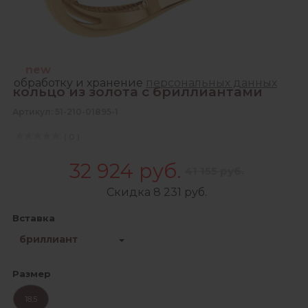
Зарегистрироваться
Продолжая, Вы даете согласие на сбор,
new
обработку и хранение
персональных данных
кольцо из золота с бриллиантами
Артикул: 51-210-01895-1
( 0 )
32 924 руб.
41 155 руб.
Скидка 8 231 руб.
Вставка
бриллиант
Размер
18,5