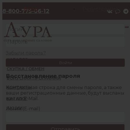
Вход
Регистрация
8-800-775-06-12
Забыли пароль?
КАТАЛОГ
Войти
СКУПКА / ОБМЕН
Восстановление пароля
БОНУСНАЯ ПРОГРАММА
Контрольная строка для смены пароля, а также
КОНТАКТЫ
ваши регистрационные данные, будут высланы
вам по E-Mail.
КАТАЛОГ
АКЦИИ
Логин (E-mail)
БОНУСНАЯ ПРОГРАММА
КОНТАКТЫ