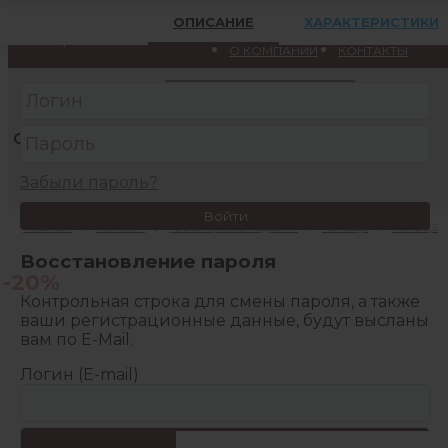
Меню
ОПИСАНИЕ
ХАРАКТЕРИСТИКИ
Вход
Регистрация
Кострома
О КОМПАНИИ
КОНТАКТЫ
КАТАЛОГ
АКЦИИ
Забыли пароль?
Войти
Главная
/
Каталог
/
Ювелирные изделия
/
Кольца
/
Кольца
Восстановление пароля
-20%
Контрольная строка для смены пароля, а также
ваши регистрационные данные, будут высланы
вам по E-Mail.
Логин (E-mail)