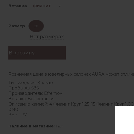
фианит
Вставка
Размер
20
Нет размера?
В корзину
Розничная цена в ювелирных салонах AURA может отлича
Тип изделия:
Кольцо
Проба:
Au 585
Производитель:
Efremov
Вставка:
Без вставки
Описание камней:
4 Фианит Круг 1,25 ,15 Фианит Круг 1,0
0,80
Вес:
1.77
Наличие в магазине:
1 шт