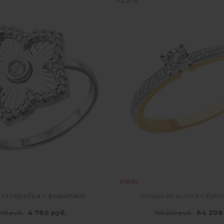
-20%
new
 из серебра с фианитами
кольцо из золота с бри
4 780 руб.
84 208
975 руб.
105 260 руб.