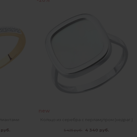
-20%
new
ллиантами
Кольцо из серебра с перламутром (недраг.)
 руб.
4 340 руб.
5 425 руб.