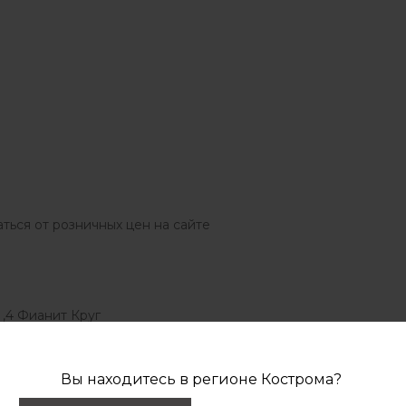
ться от розничных цен на сайте
0 ,4 Фианит Круг
Вы находитесь в регионе
Кострома
?