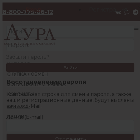
Вход
Регистрация
8-800-775-06-12
Забыли пароль?
КАТАЛОГ
Войти
СКУПКА / ОБМЕН
Восстановление пароля
БОНУСНАЯ ПРОГРАММА
Контрольная строка для смены пароля, а также
КОНТАКТЫ
ваши регистрационные данные, будут высланы
вам по E-Mail.
КАТАЛОГ
АКЦИИ
Логин (E-mail)
БОНУСНАЯ ПРОГРАММА
КОНТАКТЫ