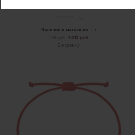
16\20
( 0 )
Наличие в магазине:
1 шт
1 012 руб.
1 265 руб.
В корзину