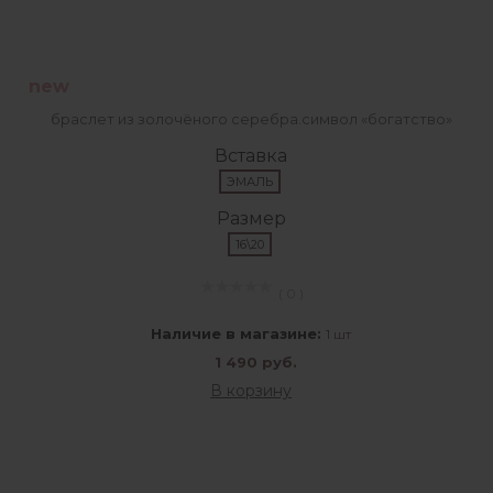
new
браслет из золочёного серебра.символ «богатство»
Вставка
ЭМАЛЬ
Размер
16\20
( 0 )
Наличие в магазине:
1 шт
1 490 руб.
В корзину