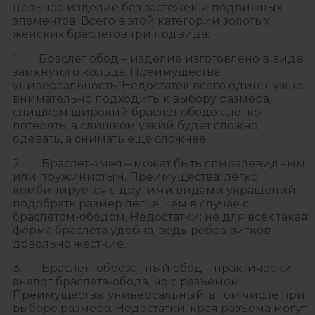
цельное изделие без застежек и подвижных
элементов. Всего в этой категории золотых
женских браслетов три подвида:
1. Браслет обод – изделие изготовлено в виде
замкнутого кольца. Преимущества:
универсальность. Недостаток всего один: нужно
внимательно подходить к выбору размера,
слишком широкий браслет ободок легко
потерять, а слишком узкий будет сложно
одевать, а снимать еще сложнее.
2. Браслет-змея – может быть спиралевидным
или пружинистым. Преимущества: легко
комбинируется с другими видами украшений,
подобрать размер легче, чем в случае с
браслетом-ободом. Недостатки: не для всех такая
форма браслета удобна, ведь ребра витков
довольно жесткие.
3. Браслет- обрезанный обод – практически
аналог браслета-обода, но с разъемом.
Преимущества: универсальный, в том числе при
выборе размера. Недостатки: края разъема могут