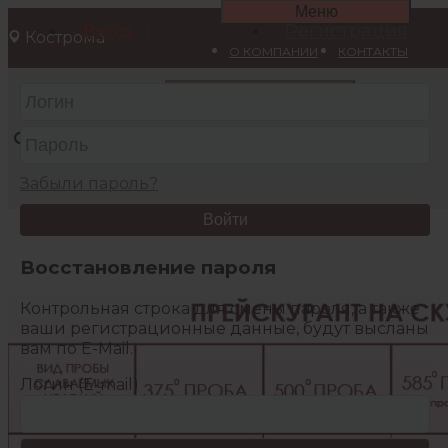
Меню
Вход
Регистрация
Кострома
О КОМПАНИИ
КОНТАКТЫ
КАТАЛОГ
АКЦИИ
Забыли пароль?
Войти
Главная
/
Обмен золота
Восстановление пароля
Контрольная строка для смены пароля, а также
ваши регистрационные данные, будут высланы
вам по E-Mail.
Логин (E-mail)