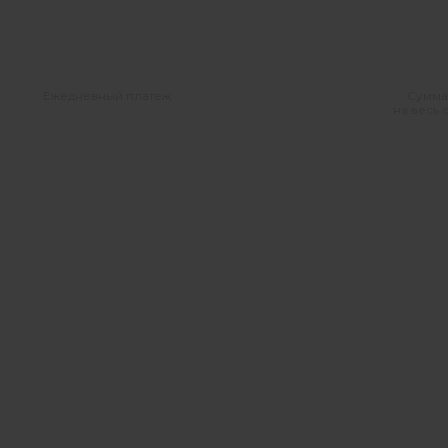
Ежедневный платеж
Сумма
на весь 