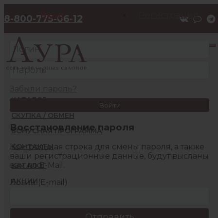
Вход
Регистрация
8-800-775-06-12
Забыли пароль?
КАТАЛОГ
Войти
СКУПКА / ОБМЕН
Восстановление пароля
БОНУСНАЯ ПРОГРАММА
Контрольная строка для смены пароля, а также
КОНТАКТЫ
ваши регистрационные данные, будут высланы
вам по E-Mail.
КАТАЛОГ
АКЦИИ
Логин (E-mail)
БОНУСНАЯ ПРОГРАММА
КОНТАКТЫ