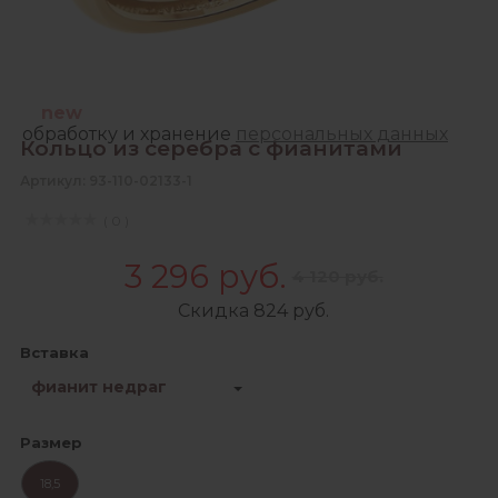
Зарегистрироваться
Продолжая, Вы даете согласие на сбор,
new
обработку и хранение
персональных данных
Кольцо из серебра с фианитами
Артикул: 93-110-02133-1
( 0 )
3 296 руб.
4 120 руб.
Скидка 824 руб.
Вставка
фианит недраг
Размер
18,5