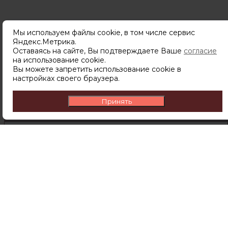
Мы используем файлы cookie, в том числе сервис
Яндекс.Метрика.
Подпишитесь
Оставаясь на сайте, Вы подтверждаете Ваше
согласие
чтобы узнавать о новинках,
на использование cookie.
скидках и акциях первым.
Вы можете запретить использование cookie в
настройках своего браузера.
Принять
ПОДПИСАТЬСЯ
Подписываясь на рассылку вы соглашаетесь с
политикой обработки персональных данных
Компания