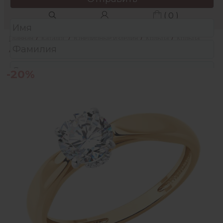
( 0 )
Главная
/
Каталог
/
Ювелирные изделия
/
Кольца
/
Кольца
/
Кольцо из серебра с фианитами
-20%
Защита от автоматических сообщений
Подтвердите, что вы не робот:
*