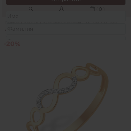
( 0 )
Главная
/
Каталог
/
Ювелирные изделия
/
Кольца
/
Кольца
/
Кольцо из золота с фианитами
-20%
Защита от автоматических сообщений
Подтвердите, что вы не робот:
*