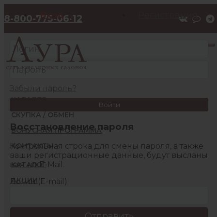
Вход
Регистрация
8-800-775-06-12
Забыли пароль?
КАТАЛОГ
Войти
СКУПКА / ОБМЕН
Восстановление пароля
БОНУСНАЯ ПРОГРАММА
Контрольная строка для смены пароля, а также
КОНТАКТЫ
ваши регистрационные данные, будут высланы
вам по E-Mail.
КАТАЛОГ
АКЦИИ
Логин (E-mail)
БОНУСНАЯ ПРОГРАММА
КОНТАКТЫ