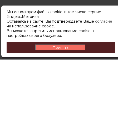
Мы используем файлы cookie, в том числе сервис
Яндекс.Метрика.
Подпишитесь
Оставаясь на сайте, Вы подтверждаете Ваше
согласие
чтобы узнавать о новинках,
на использование cookie.
скидках и акциях первым.
Вы можете запретить использование cookie в
настройках своего браузера.
Принять
ПОДПИСАТЬСЯ
Подписываясь на рассылку вы соглашаетесь с
политикой обработки персональных данных
Компания
О компании