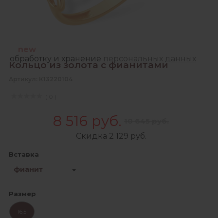
Зарегистрироваться
Продолжая, Вы даете согласие на сбор,
new
обработку и хранение
персональных данных
Кольцо из золота с фианитами
Артикул: К13220104
( 0 )
8 516 руб.
10 645 руб.
Скидка 2 129 руб.
Вставка
фианит
Размер
16,5