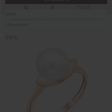
( 0 )
Главная
/
Каталог
/
Ювелирные изделия
/
Кольца
/
Кольца
/
Кольцо из золота с жемчугом
-20%
Защита от автоматических сообщений
Подтвердите, что вы не робот:
*