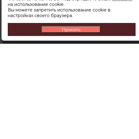
на использование cookie.
чтобы узнавать о новинках,
Вы можете запретить использование cookie в
скидках и акциях первым.
настройках своего браузера.
Принять
ПОДПИСАТЬСЯ
Подписываясь на рассылку вы соглашаетесь с
политикой обработки персональных данных
Компания
О компании
Доставка и оплата
Контакты