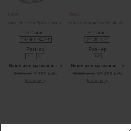
new
new
Кольцо из серебра с фианитами
кольцо из золота с бриллиантами
Вставка
Вставка
ФИАНИТ НЕДРАГ
БРИЛЛИАНТ
Размер
Размер
17,5
18,5
16,0
Наличие в магазине:
Наличие в магазине:
1 шт
1 шт
4 780 руб.
84 208 руб.
5 975 руб.
105 260 руб.
В корзину
В корзину