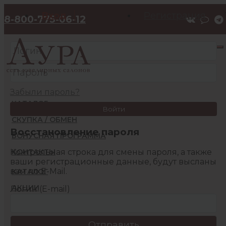
Вход
Регистрация
8-800-775-06-12
Забыли пароль?
КАТАЛОГ
Войти
СКУПКА / ОБМЕН
Восстановление пароля
БОНУСНАЯ ПРОГРАММА
Контрольная строка для смены пароля, а также
КОНТАКТЫ
ваши регистрационные данные, будут высланы
вам по E-Mail.
КАТАЛОГ
АКЦИИ
Логин (E-mail)
БОНУСНАЯ ПРОГРАММА
КОНТАКТЫ