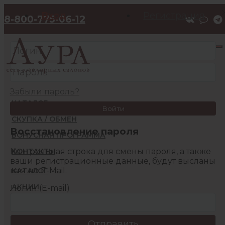
Вход
Регистрация
8-800-775-06-12
Забыли пароль?
КАТАЛОГ
Войти
СКУПКА / ОБМЕН
Восстановление пароля
БОНУСНАЯ ПРОГРАММА
Контрольная строка для смены пароля, а также
КОНТАКТЫ
ваши регистрационные данные, будут высланы
вам по E-Mail.
КАТАЛОГ
АКЦИИ
Логин (E-mail)
БОНУСНАЯ ПРОГРАММА
КОНТАКТЫ