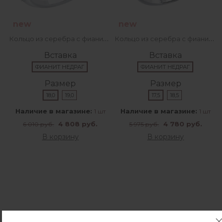
new
new
Кольцо из серебра с фианитами
Кольцо из серебра с фианитами
Вставка
Вставка
ФИАНИТ НЕДРАГ
ФИАНИТ НЕДРАГ
Размер
Размер
18,0
19,0
17,5
18,5
Наличие в магазине:
Наличие в магазине:
1 шт
1 шт
4 808 руб.
4 780 руб.
6 010 руб.
5 975 руб.
В корзину
В корзину