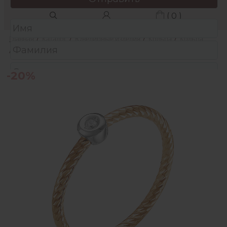
( 0 )
Главная
/
Каталог
/
Ювелирные изделия
/
Кольца
/
Кольца
/
Кольцо из золота с фианитом
-20%
Защита от автоматических сообщений
Подтвердите, что вы не робот:
*