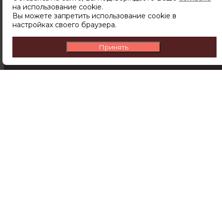
на использование cookie.
чтобы узнавать о новинках,
Вы можете запретить использование cookie в
скидках и акциях первым.
настройках своего браузера.
Принять
ПОДПИСАТЬСЯ
Подписываясь на рассылку вы соглашаетесь с
политикой обработки персональных данных
Компания
О компании
Доставка и оплата
Контакты