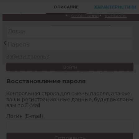
Меню
ОПИСАНИЕ
ХАРАКТЕРИСТИКИ
Вход
Регистрация
Кострома
О КОМПАНИИ
КОНТАКТЫ
КАТАЛОГ
АКЦИИ
Забыли пароль?
Войти
Главная
/
Каталог
/
Ювелирные изделия
/
Кольца
/
Кольца
Восстановление пароля
Контрольная строка для смены пароля, а также
ваши регистрационные данные, будут высланы
вам по E-Mail.
Логин (E-mail)