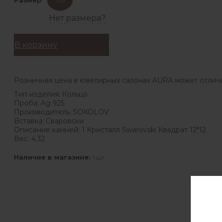
17,0
Нет размера?
В корзину
Розничная цена в ювелирных салонах AURA может отлича
Тип изделия:
Кольцо
Проба:
Ag 925
Производитель:
SOKOLOV
Вставка:
Сваровски
Описание камней:
1 Кристалл Swarovski Квадрат 12*12
Вес:
4.32
Наличие в магазине:
1 шт