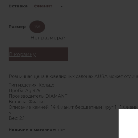
фианит
Вставка
Размер
16,5
Нет размера?
В корзину
Розничная цена в ювелирных салонах AURA может отлича
Тип изделия:
Кольцо
Проба:
Ag 925
Производитель:
DIAMANT
Вставка:
Фианит
Описание камней:
14 Фианит бесцветный Круг 1 ; 1 Фиан
5
Вес:
2.1
Наличие в магазине:
1 шт