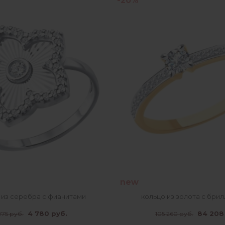
-20%
new
 из серебра с фианитами
кольцо из золота с бри
4 780 руб.
84 208
975 руб.
105 260 руб.