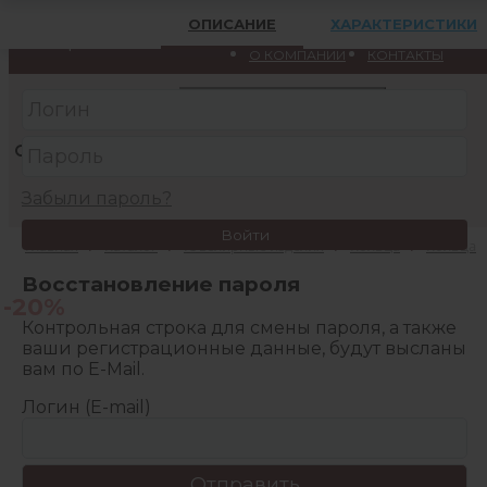
Меню
ОПИСАНИЕ
ХАРАКТЕРИСТИКИ
Вход
Регистрация
Кострома
О КОМПАНИИ
КОНТАКТЫ
КАТАЛОГ
АКЦИИ
Забыли пароль?
Войти
Главная
/
Каталог
/
Ювелирные изделия
/
Кольца
/
Кольца
Восстановление пароля
-20%
Контрольная строка для смены пароля, а также
ваши регистрационные данные, будут высланы
вам по E-Mail.
Логин (E-mail)