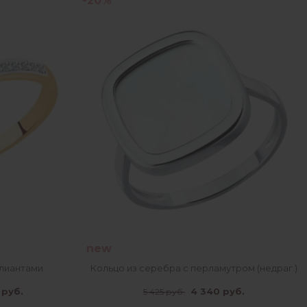
-20%
new
ллиантами
Кольцо из серебра с перламутром (недраг.)
 руб.
4 340 руб.
5 425 руб.