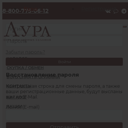
Вход
Регистрация
8-800-775-06-12
Забыли пароль?
КАТАЛОГ
Войти
СКУПКА / ОБМЕН
Восстановление пароля
БОНУСНАЯ ПРОГРАММА
Контрольная строка для смены пароля, а также
КОНТАКТЫ
ваши регистрационные данные, будут высланы
вам по E-Mail.
КАТАЛОГ
АКЦИИ
Логин (E-mail)
БОНУСНАЯ ПРОГРАММА
КОНТАКТЫ