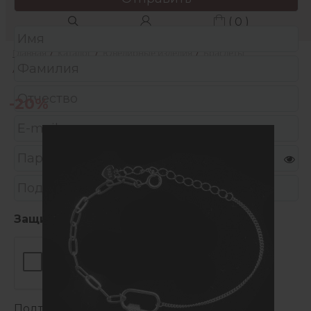
( 0 )
Главная
/
Каталог
/
Ювелирные изделия
/
Браслеты
/
Браслет из серебра
-20%
Защита от автоматических сообщений
Подтвердите, что вы не робот:
*