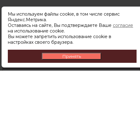
Мы используем файлы cookie, в том числе сервис
Яндекс.Метрика.
Подпишитесь
Оставаясь на сайте, Вы подтверждаете Ваше
согласие
чтобы узнавать о новинках,
на использование cookie.
скидках и акциях первым.
Вы можете запретить использование cookie в
настройках своего браузера.
Принять
ПОДПИСАТЬСЯ
Подписываясь на рассылку вы соглашаетесь с
политикой обработки персональных данных
Компания
О компании