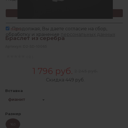
Зарегистрироваться
Продолжая, Вы даете согласие на сбор,
new
обработку и хранение
персональных данных
Браслет из серебра
Артикул: D2-SD-10065
( 0 )
1 796 руб.
2 245 руб.
Скидка 449 руб.
Вставка
фианит
Размер
16,0